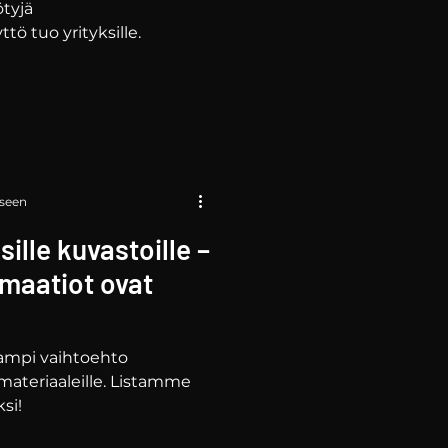
ötyjä
tö tuo yrityksille.
iseen
sille kuvastoille –
imaatiot ovat
eriaaleja
ampi vaihtoehto
imateriaaleille. Listamme
 miksi!