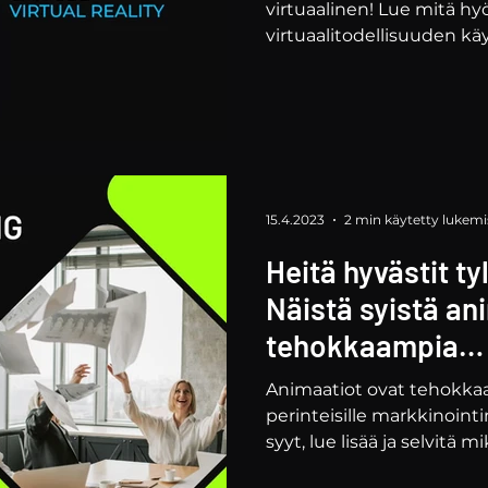
virtuaalinen! Lue mitä hy
virtuaalitodellisuuden käyt
15.4.2023
2 min käytetty lukem
Heitä hyvästit tyl
Näistä syistä an
tehokkaampia
markkinointimat
Animaatiot ovat tehokka
teollisuudelle
perinteisille markkinoint
syyt, lue lisää ja selvitä