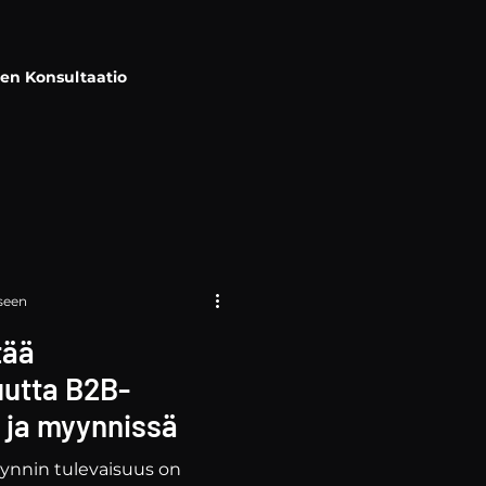
en Konsultaatio
seen
tää
uutta B2B-
 ja myynnissä
ynnin tulevaisuus on