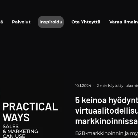
tä
Palvelut
Inspiroidu
Ota Yhteyttä
Varaa Ilmain
10.1.2024
2 min käytetty lukemi
5 keinoa hyödyn
virtuaalitodellis
markkinoinnissa
B2B-markkinoinnin ja my